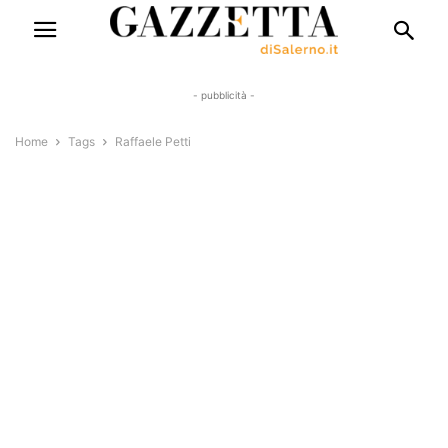
- pubblicità -
Home
Tags
Raffaele Petti