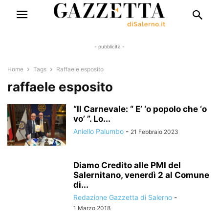
- pubblicità -
Home
Tags
Raffaele esposito
raffaele esposito
“Il Carnevale: “ E’ ‘o popolo che ‘o
vo’ ”. Lo...
Aniello Palumbo
-
21 Febbraio 2023
Diamo Credito alle PMI del
Salernitano, venerdì 2 al Comune
di...
Redazione Gazzetta di Salerno
-
1 Marzo 2018