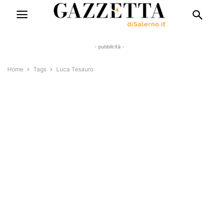
- pubblicità -
Home
Tags
Luca Tesauro