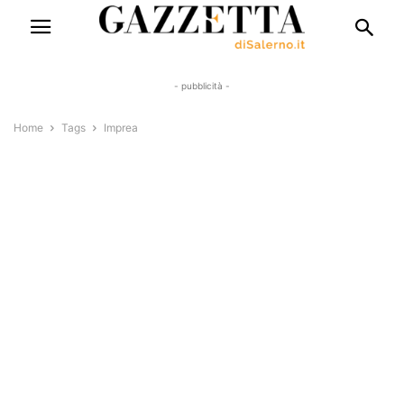
- pubblicità -
Home
Tags
Imprea