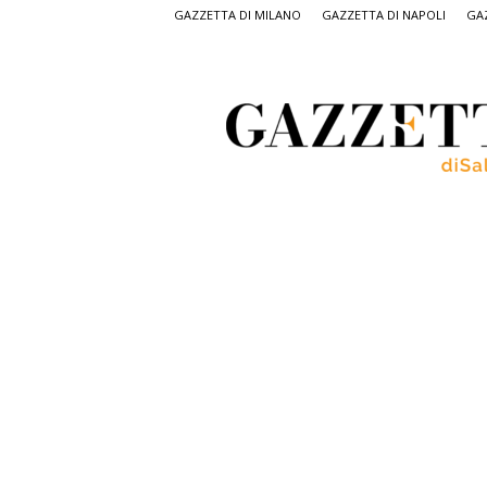
GAZZETTA DI MILANO
GAZZETTA DI NAPOLI
GAZ
Gazzetta
di
Salerno,
il
quotidiano
on
line
di
Salerno