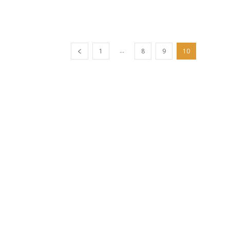
...
1
8
9
10