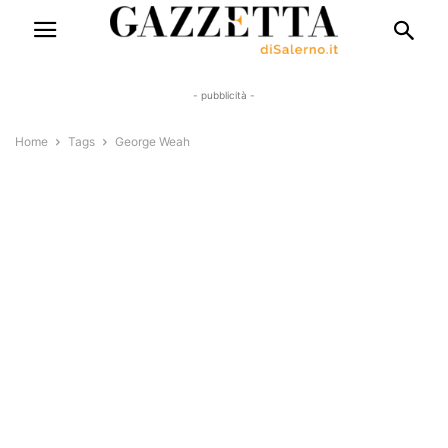
- pubblicità -
Home
Tags
George Weah