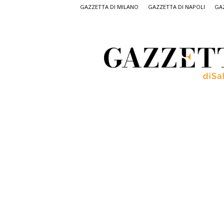
GAZZETTA DI MILANO
GAZZETTA DI NAPOLI
GAZ
Gazzetta
di
Salerno,
il
quotidiano
on
line
di
Salerno