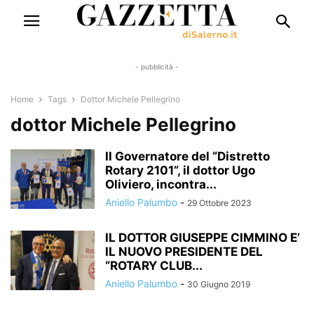
- pubblicità -
Home
Tags
Dottor Michele Pellegrino
dottor Michele Pellegrino
Il Governatore del “Distretto
Rotary 2101”, il dottor Ugo
Oliviero, incontra...
Aniello Palumbo
-
29 Ottobre 2023
IL DOTTOR GIUSEPPE CIMMINO E’
IL NUOVO PRESIDENTE DEL
“ROTARY CLUB...
Aniello Palumbo
-
30 Giugno 2019