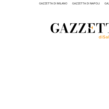
GAZZETTA DI MILANO
GAZZETTA DI NAPOLI
GAZ
Gazzetta
di
Salerno,
il
quotidiano
on
line
di
Salerno