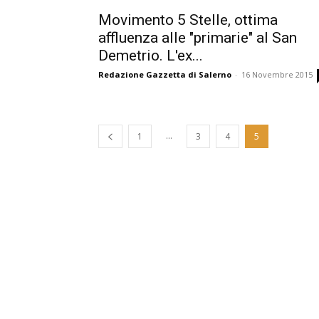
Movimento 5 Stelle, ottima
affluenza alle "primarie" al San
Demetrio. L'ex...
Redazione Gazzetta di Salerno
-
16 Novembre 2015
...
1
3
4
5