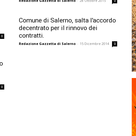
Redazione Gazzetta di Salerno
-
28 Ottobre 2015
0
Comune di Salerno, salta l'accordo
decentrato per il rinnovo dei
contratti.
0
Redazione Gazzetta di Salerno
-
15 Dicembre 2014
0
do
0