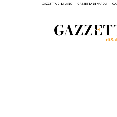
GAZZETTA DI MILANO
GAZZETTA DI NAPOLI
GAZ
Gazzetta
di
Salerno,
il
quotidiano
on
line
di
Salerno