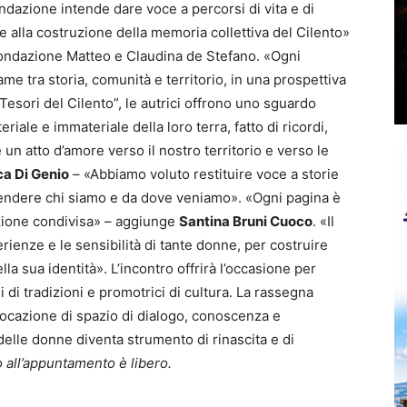
ndazione intende dare voce a percorsi di vita e di
e alla costruzione della memoria collettiva del Cilento»
Fondazione Matteo e Claudina de Stefano. «Ogni
me tra storia, comunità e territorio, in una prospettiva
“Tesori del Cilento”, le autrici offrono uno sguardo
iale e immateriale della loro terra, fatto di ricordi,
 un atto d’amore verso il nostro territorio e verso le
a Di Genio
– «Abbiamo voluto restituire voce a storie
endere chi siamo e da dove veniamo». «Ogni pagina è
ione condivisa» – aggiunge
Santina Bruni Cuoco
. «Il
erienze e le sensibilità di tante donne, per costruire
la sua identità». L’incontro offrirà l’occasione per
 di tradizioni e promotrici di cultura. La rassegna
vocazione di spazio di dialogo, conoscenza e
 delle donne diventa strumento di rinascita e di
o all’appuntamento è libero.