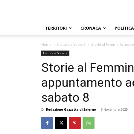
TERRITORI
CRONACA
POLITICA
Home
Cultura e Società
Storie al Femminile, nuo
Cultura e Società
Storie al Femmin
appuntamento ad
sabato 8
Di
Redazione Gazzetta di Salerno
-
6 Novembre 2025