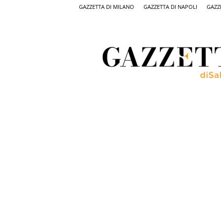
GAZZETTA DI MILANO
GAZZETTA DI NAPOLI
GAZZ
Gazzetta
di
Salerno,
il
quotidiano
on
line
di
Salerno