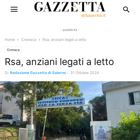
- pubblicità -
Home
Cronaca
Rsa, anziani legati a letto
Cronaca
Rsa, anziani legati a letto
Di
Redazione Gazzetta di Salerno
-
31 Ottobre 2024