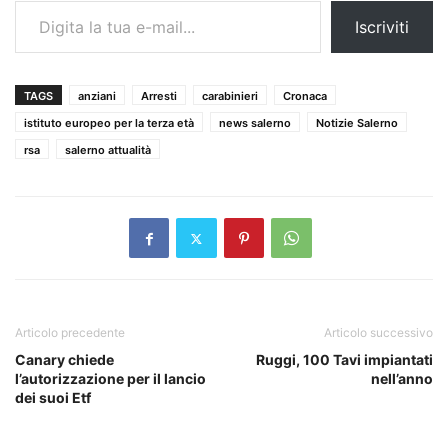
Iscriviti
TAGS
anziani
Arresti
carabinieri
Cronaca
istituto europeo per la terza età
news salerno
Notizie Salerno
rsa
salerno attualità
Articolo precedente
Articolo successivo
Canary chiede
Ruggi, 100 Tavi impiantati
l’autorizzazione per il lancio
nell’anno
dei suoi Etf