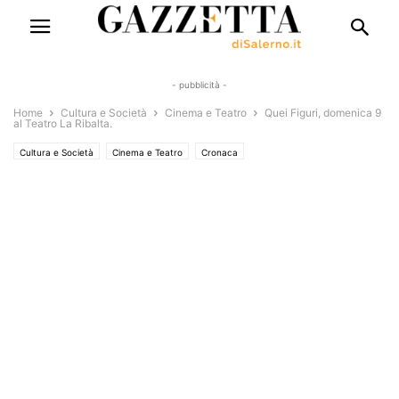
- pubblicità -
Home
Cultura e Società
Cinema e Teatro
Quei Figuri, domenica 9
al Teatro La Ribalta.
Cultura e Società
Cinema e Teatro
Cronaca