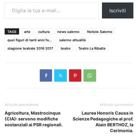
Digita la tua e-mail...
Iscriviti
TAGS
arte
cultura
news salerno
Notizie Salerno
quei figuri di tanti anni fa...
salerno attualità
stagione teatrale 2016 2017
teatro
Teatro La Ribalta
Articolo precedente
Articolo successivo
Agricoltura, Mastrocinque
Laurea Honoris Causa in
(CIA): servono modifiche
Scienze Pedagogiche al prof.
sostanziali ai PSR regionali.
Alain BERTHOZ, la
Cerimonia.