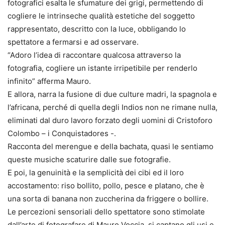
fotografici esalta le sfumature dei grigi, permettendo di
cogliere le intrinseche qualità estetiche del soggetto
rappresentato, descritto con la luce, obbligando lo
spettatore a fermarsi e ad osservare.
“Adoro l’idea di raccontare qualcosa attraverso la
fotografia, cogliere un istante irripetibile per renderlo
infinito” afferma Mauro.
E allora, narra la fusione di due culture madri, la spagnola e
l’africana, perché di quella degli Indios non ne rimane nulla,
eliminati dal duro lavoro forzato degli uomini di Cristoforo
Colombo – i Conquistadores -.
Racconta del merengue e della bachata, quasi le sentiamo
queste musiche scaturire dalle sue fotografie.
E poi, la genuinità e la semplicità dei cibi ed il loro
accostamento: riso bollito, pollo, pesce e platano, che è
una sorta di banana non zuccherina da friggere o bollire.
Le percezioni sensoriali dello spettatore sono stimolate
dall’arte di fotografare di Mauro Voccia, si captano gli usi e