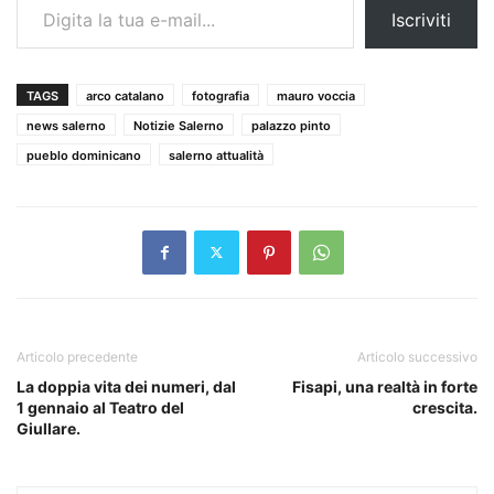
Iscriviti
TAGS
arco catalano
fotografia
mauro voccia
news salerno
Notizie Salerno
palazzo pinto
pueblo dominicano
salerno attualità
Articolo precedente
Articolo successivo
La doppia vita dei numeri, dal
Fisapi, una realtà in forte
1 gennaio al Teatro del
crescita.
Giullare.