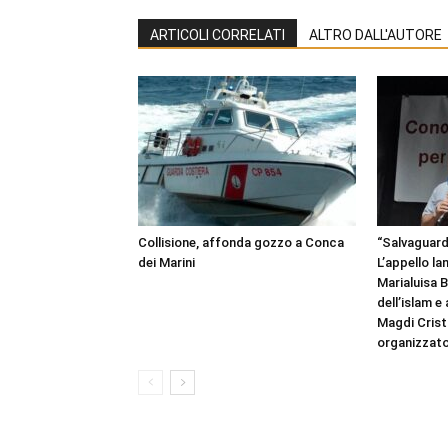
ARTICOLI CORRELATI
ALTRO DALL'AUTORE
Collisione, affonda gozzo a Conca
“Salvaguardi
dei Marini
L’appello la
Marialuisa 
dell’islam e
Magdi Cristi
organizzato