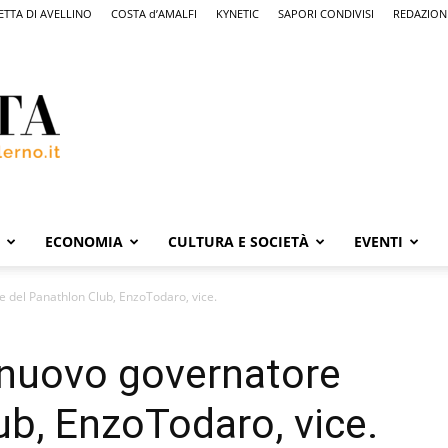
ETTA DI AVELLINO
COSTA d’AMALFI
KYNETIC
SAPORI CONDIVISI
REDAZION
ECONOMIA
CULTURA E SOCIETÀ
EVENTI
e del Panathlon Club, EnzoTodaro, vice.
 nuovo governatore
ub, EnzoTodaro, vice.