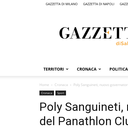
GAZZETTA DI MILANO
GAZZETTA DI NAPOLI
GAZZ
Gazzetta
di
Salerno,
il
quotidiano
on
line
di
Salerno
TERRITORI
CRONACA
POLITICA
Home
Cronaca
Poly Sanguineti, nuovo governator
Cronaca
Sport
Poly Sanguineti,
del Panathlon Cl