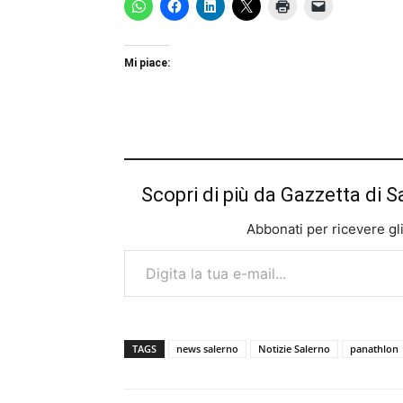
Mi piace:
Scopri di più da Gazzetta di S
Abbonati per ricevere gli u
Digita la tua e-mail...
TAGS
news salerno
Notizie Salerno
panathlon