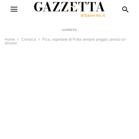
- pubblicità -
Home
Cronaca
Pica, ospedale di Polla sempre peggio, presto un
dossier