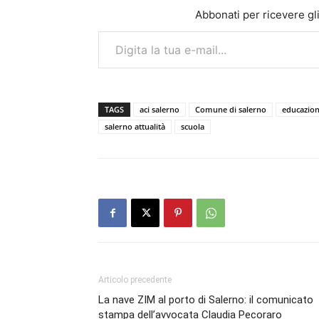
Abbonati per ricevere gli u
Digita la tua e-mail...
TAGS
aci salerno
Comune di salerno
educazion
salerno attualità
scuola
Articolo precedente
La nave ZIM al porto di Salerno: il comunicato
stampa dell’avvocata Claudia Pecoraro