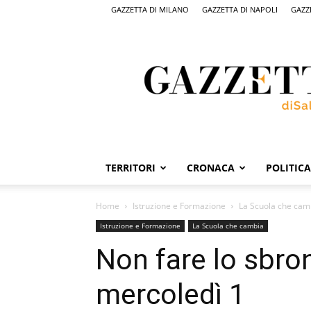
GAZZETTA DI MILANO
GAZZETTA DI NAPOLI
GAZZ
Gazzetta
di
Salerno,
il
quotidiano
on
line
di
Salerno
TERRITORI
CRONACA
POLITICA
Home
Istruzione e Formazione
La Scuola che cam
Istruzione e Formazione
La Scuola che cambia
Non fare lo sbron
mercoledì 1