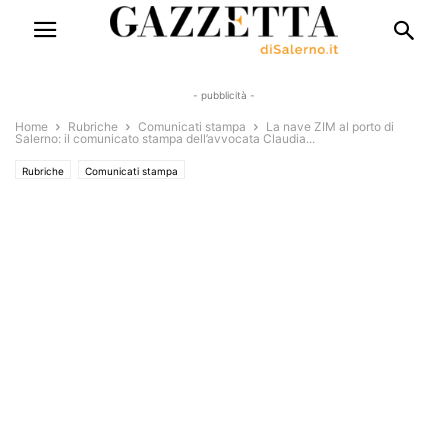
- pubblicità -
Home
Rubriche
Comunicati stampa
La nave ZIM al porto di
Salerno: il comunicato stampa dell’avvocata Claudia...
Rubriche
Comunicati stampa