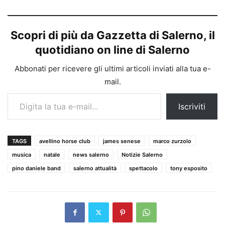
Scopri di più da Gazzetta di Salerno, il
quotidiano on line di Salerno
Abbonati per ricevere gli ultimi articoli inviati alla tua e-
mail.
Digita la tua e-mail...
Iscriviti
TAGS
avellino horse club
james senese
marco zurzolo
musica
natale
news salerno
Notizie Salerno
pino daniele band
salerno attualità
spettacolo
tony esposito