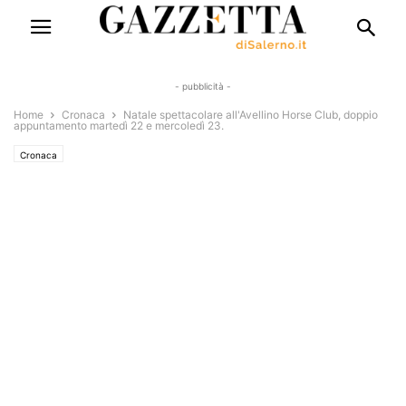
- pubblicità -
Home
Cronaca
Natale spettacolare all'Avellino Horse Club, doppio
appuntamento martedì 22 e mercoledì 23.
Cronaca