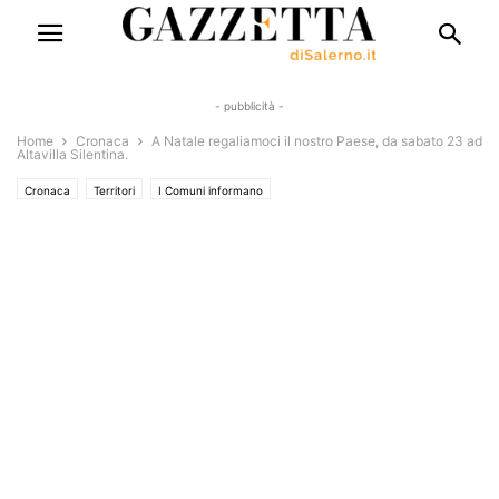
- pubblicità -
Home
Cronaca
A Natale regaliamoci il nostro Paese, da sabato 23 ad
Altavilla Silentina.
Cronaca
Territori
I Comuni informano