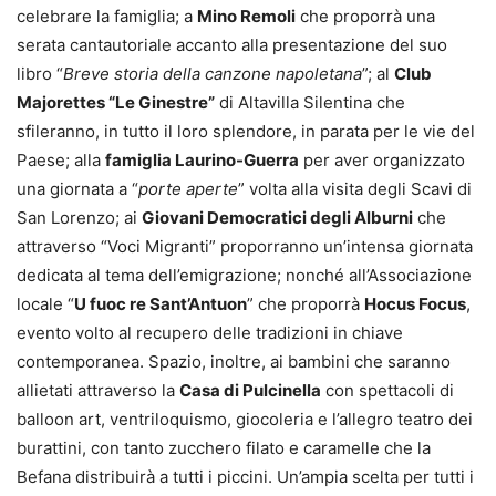
celebrare la famiglia; a
Mino Remoli
che proporrà una
serata cantautoriale accanto alla presentazione del suo
libro “
Breve storia della canzone napoletana
”; al
Club
Majorettes “Le Ginestre”
di Altavilla Silentina che
sfileranno, in tutto il loro splendore, in parata per le vie del
Paese; alla
famiglia Laurino-Guerra
per aver organizzato
una giornata a “
porte aperte
” volta alla visita degli Scavi di
San Lorenzo; ai
Giovani Democratici degli Alburni
che
attraverso “Voci Migranti” proporranno un’intensa giornata
dedicata al tema dell’emigrazione; nonché all’Associazione
locale “
U fuoc re Sant’Antuon
” che proporrà
Hocus Focus
,
evento volto al recupero delle tradizioni in chiave
contemporanea. Spazio, inoltre, ai bambini che saranno
allietati attraverso la
Casa di Pulcinella
con spettacoli di
balloon art, ventriloquismo, giocoleria e l’allegro teatro dei
burattini, con tanto zucchero filato e caramelle che la
Befana distribuirà a tutti i piccini. Un’ampia scelta per tutti i