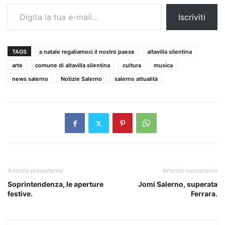
Digita la tua e-mail...
Iscriviti
TAGS
a natale regaliamoci il nostro paese
altavilla silentina
arte
comune di altavilla silentina
cultura
musica
news salerno
Notizie Salerno
salerno attualità
Articolo precedente
Articolo successivo
Soprintendenza, le aperture
Jomi Salerno, superata
festive.
Ferrara.