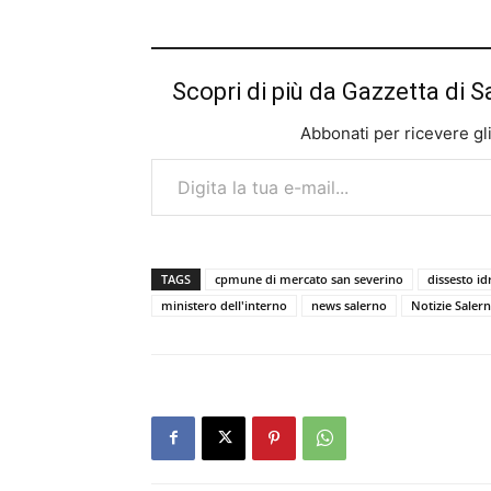
Scopri di più da Gazzetta di S
Abbonati per ricevere gli u
Digita la tua e-mail...
TAGS
cpmune di mercato san severino
dissesto i
ministero dell'interno
news salerno
Notizie Saler