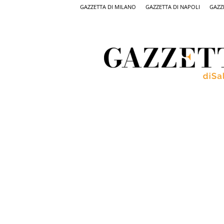
GAZZETTA DI MILANO
GAZZETTA DI NAPOLI
GAZZ
Gazzetta
di
Salerno,
il
quotidiano
on
line
di
Salerno