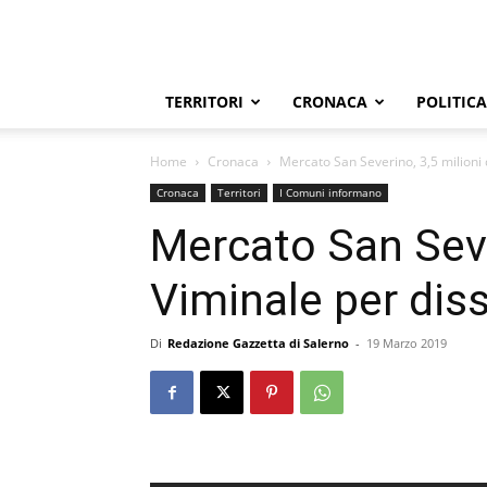
TERRITORI
CRONACA
POLITICA
Home
Cronaca
Mercato San Severino, 3,5 milioni 
Cronaca
Territori
I Comuni informano
Mercato San Seve
Viminale per dis
Di
Redazione Gazzetta di Salerno
-
19 Marzo 2019