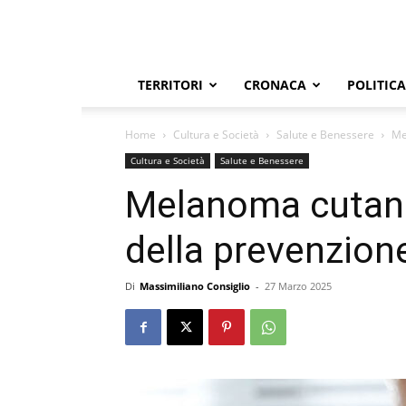
TERRITORI
CRONACA
POLITICA
Home
Cultura e Società
Salute e Benessere
Me
Cultura e Società
Salute e Benessere
Melanoma cutane
della prevenzion
Di
Massimiliano Consiglio
-
27 Marzo 2025