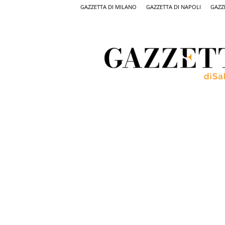
GAZZETTA DI MILANO
GAZZETTA DI NAPOLI
GAZZ
Gazzetta
di
Salerno,
il
quotidiano
on
line
di
Salerno