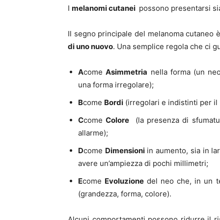
I
melanomi cutanei
possono presentarsi sia 
Il segno principale del melanoma cutaneo è
di uno nuovo
. Una semplice regola che ci gu
A
come
Asimmetria
nella forma (un ne
una forma irregolare);
B
come
Bordi
(irregolari e indistinti per 
C
come
Colore
(la presenza di sfumatur
allarme);
D
come
Dimensioni
in aumento, sia in l
avere un’ampiezza di pochi millimetri;
E
come
Evoluzione
del neo che, in un t
(grandezza, forma, colore).
Alcuni comportamenti possono ridurre il ri