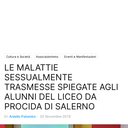
Cultura e Società
Associazionismo
Eventi e Manifestazioni
LE MALATTIE
Istruzione e Formazione
La Scuola che cambia
Salute e Benessere
Scuola
SESSUALMENTE
TRASMESSE SPIEGATE AGLI
ALUNNI DEL LICEO DA
PROCIDA DI SALERNO
Di
Aniello Palumbo
-
30 Novembre 2019