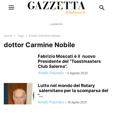
- pubblicità -
Home
Tags
Dottor Carmine Nobile
dottor Carmine Nobile
Fabrizio Moscati è il nuovo
Presidente del “Toastmasters
Club Salerno”.
Aniello Palumbo
-
5 Agosto 2022
Lutto nel mondo del Rotary
salernitano per la scomparsa del
”...
Aniello Palumbo
-
18 Aprile 2021