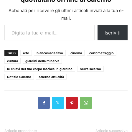
Abbonati per ricevere gli ultimi articoli inviati alla tua e-
mail.
Digita la tua e-mail...
Iscriviti
TAGS
arte
biancamaria favo
cinema
cortometraggio
cultura
giardini della minerva
le chiavi del tuo corpo lasciale in giardino
news salerno
Notizie Salerno
salerno attualità
Articolo precedente
Articolo successivo