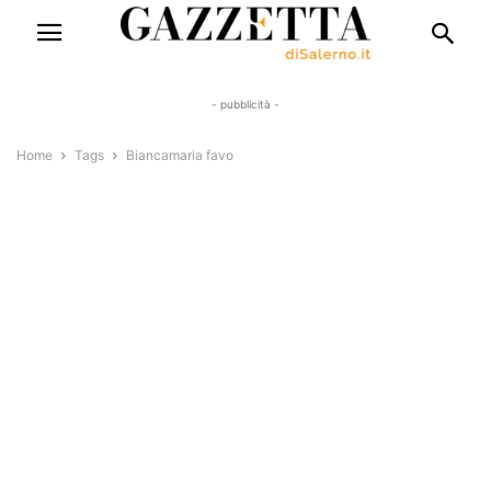
- pubblicità -
Home
Tags
Biancamaria favo