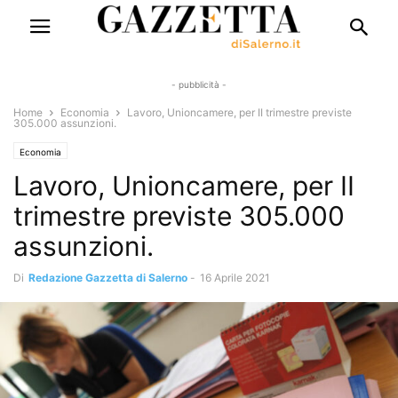
- pubblicità -
Home
Economia
Lavoro, Unioncamere, per II trimestre previste
305.000 assunzioni.
Economia
Lavoro, Unioncamere, per II
trimestre previste 305.000
assunzioni.
Di
Redazione Gazzetta di Salerno
-
16 Aprile 2021