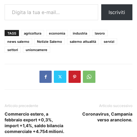
Digita la tua e-mail...
Iscriviti
TAGS
agricoltura
economia
industria
lavoro
news salerno
Notizie Salerno
salerno attualità
servizi
settori
unioncamere
Articolo precedente
Articolo successivo
Commercio estero, a
Coronavirus, Campania
febbraio export +0,3%,
verso arancione.
import +1,4%, saldo bilancia
commerciale +4.754 milioni.