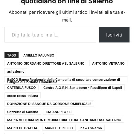
quotidiano on line di Salerno
Abbonati per ricevere gli ultimi articoli inviati alla tua e-
mail.
Digita la tua e-mail...
Iscriviti
TAGS
ANIELLO PALUMBO
ANTONIO GIORDANO DIRETTORE ASL SALERNO
ANTONIO VETRANO
asl salerno
BaSCO Banca Regionale della Campania di raccolta e conservazione di
Sangue di Cordone Ombelicale
CATERINA FUSCO
Centro A.O.R.N. Santobono - Pausilipon di Napoli
croce rossa italiana
DONAZIONE DI SANGUE DA CORDONE OMBELICALE
Gazzetta di Salerno
IDA ANDREOZZI
MARIA VITTORIA MONTEMURRO DIRETTORE SANITARIO ASL SALERNO
MARIO PETRAGLIA
MARIO TORIELLO
news salerno