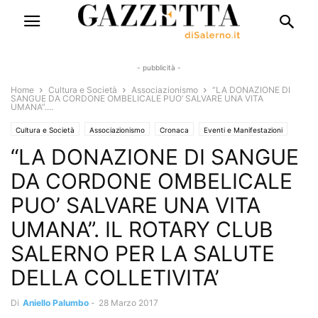
- pubblicità -
Home
Cultura e Società
Associazionismo
“LA DONAZIONE DI
SANGUE DA CORDONE OMBELICALE PUO’ SALVARE UNA VITA
UMANA”....
Cultura e Società
Associazionismo
Cronaca
Eventi e Manifestazioni
“LA DONAZIONE DI SANGUE
Salute e Benessere
Territori
Sanità
Uncategorized
DA CORDONE OMBELICALE
PUO’ SALVARE UNA VITA
UMANA”. IL ROTARY CLUB
SALERNO PER LA SALUTE
DELLA COLLETIVITA’
Di
Aniello Palumbo
-
28 Marzo 2017