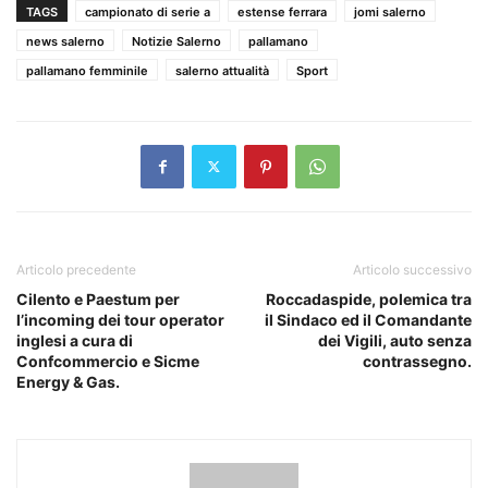
TAGS
campionato di serie a
estense ferrara
jomi salerno
news salerno
Notizie Salerno
pallamano
pallamano femminile
salerno attualità
Sport
Articolo precedente
Articolo successivo
Cilento e Paestum per
Roccadaspide, polemica tra
l’incoming dei tour operator
il Sindaco ed il Comandante
inglesi a cura di
dei Vigili, auto senza
Confcommercio e Sicme
contrassegno.
Energy & Gas.