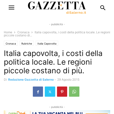
- pubblicità -
Home
Cronaca
Italia capovolta, i costi della politica locale. Le regioni
piccole costano di...
Cronaca
Rubriche
Italia Capovolta
Italia capovolta, i costi della
politica locale. Le regioni
piccole costano di più.
Di
Redazione Gazzetta di Salerno
-
29 Agosto 2015
- pubblicità -