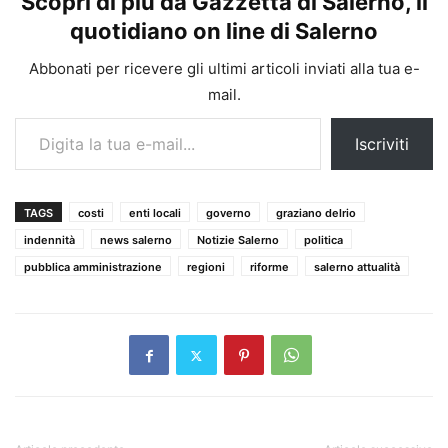
Scopri di più da Gazzetta di Salerno, il
quotidiano on line di Salerno
Abbonati per ricevere gli ultimi articoli inviati alla tua e-
mail.
Digita la tua e-mail...
Iscriviti
TAGS
costi
enti locali
governo
graziano delrio
indennità
news salerno
Notizie Salerno
politica
pubblica amministrazione
regioni
riforme
salerno attualità