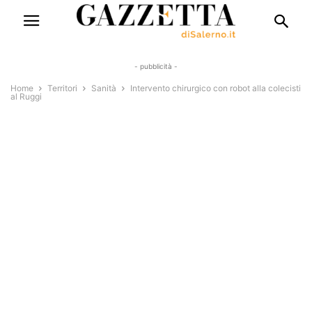
- pubblicità -
Home
Territori
Sanità
Intervento chirurgico con robot alla colecisti
al Ruggi