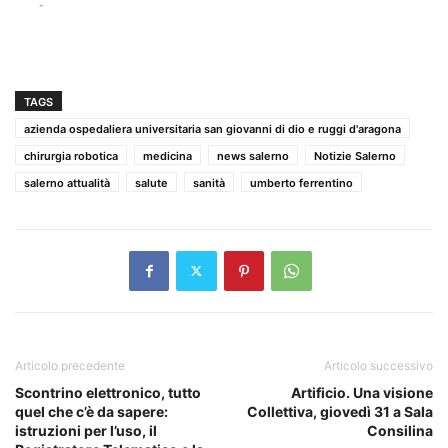
-
TAGS
azienda ospedaliera universitaria san giovanni di dio e ruggi d'aragona
chirurgia robotica
medicina
news salerno
Notizie Salerno
salerno attualità
salute
sanità
umberto ferrentino
Articolo precedente
Articolo successivo
Scontrino elettronico, tutto
Artificio. Una visione
quel che c’è da sapere:
Collettiva, giovedì 31 a Sala
istruzioni per l’uso, il
Consilina