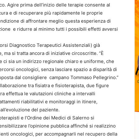
o. Agire prima dell’inizio delle terapie consente al
 cura e di recuperare più rapidamente le proprie
condizione di affrontare meglio questa esperienza di
one e ridurre al minimo tutti i possibili effetti avversi
orsi Diagnostico Terapeutici Assistenziali) già
ma si tratta ancora di iniziative circoscritte. “È
 ci sia un indirizzo regionale chiaro e uniforme, che
 percorsi oncologici, senza lasciare spazio a disparità di
roposta dal consigliere campano Tommaso Pellegrino.”
laborazione tra fisiatra e fisioterapista, due figure
a effettua le valutazioni cliniche a intervalli
rattamenti riabilitativi e monitoraggi in itinere,
all’evoluzione del paziente.
erapisti e l’Ordine dei Medici di Salerno si
nsibilizzare l’opinione pubblica affinché si realizzino
pazienti oncologici, per accompagnarli nel recupero della