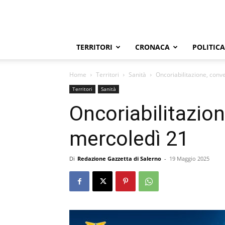
TERRITORI
CRONACA
POLITICA
Home
Territori
Sanità
Oncoriabilitazione, con
Territori
Sanità
Oncoriabilitazio
mercoledì 21
Di
Redazione Gazzetta di Salerno
-
19 Maggio 2025