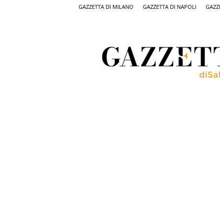
GAZZETTA DI MILANO
GAZZETTA DI NAPOLI
GAZZ
Gazzetta
di
Salerno,
il
quotidiano
on
line
di
Salerno