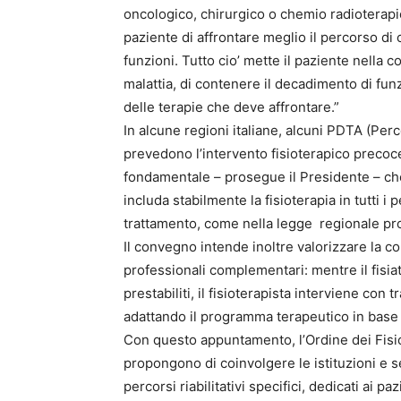
oncologico, chirurgico o chemio radioterapic
paziente di affrontare meglio il percorso di
funzioni. Tutto cio’ mette il paziente nella 
malattia, di contenere il decadimento di funzi
delle terapie che deve affrontare.”
In alcune regioni italiane, alcuni PDTA (Perc
prevedono l’intervento fisioterapico precoce, 
fondamentale – prosegue il Presidente – che
includa stabilmente la fisioterapia in tutti i
trattamento, come nella legge regionale p
Il convegno intende inoltre valorizzare la col
professionali complementari: mentre il fisiatr
prestabiliti, il fisioterapista interviene con t
adattando il programma terapeutico in base 
Con questo appuntamento, l’Ordine dei Fisiot
propongono di coinvolgere le istituzioni e se
percorsi riabilitativi specifici, dedicati ai 