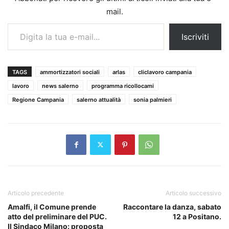
mail.
Digita la tua e-mail...
Iscriviti
TAGS
ammortizzatori sociali
arlas
cliclavoro campania
lavoro
news salerno
programma ricollocami
Regione Campania
salerno attualità
sonia palmieri
Articolo precedente
Articolo successivo
Amalfi, il Comune prende
Raccontare la danza, sabato
atto del preliminare del PUC.
12 a Positano.
Il Sindaco Milano: proposta