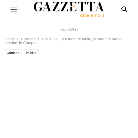
- pubblicità -
Home
Cronaca
Grillo: De Luca incandidabile, ci saranno nuove
elezioni in Campania.
Cronaca
Politica