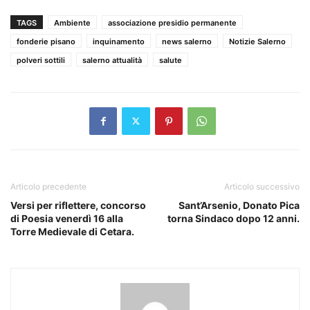
TAGS
Ambiente
associazione presidio permanente
fonderie pisano
inquinamento
news salerno
Notizie Salerno
polveri sottili
salerno attualità
salute
Articolo precedente
Articolo successivo
Versi per riflettere, concorso
Sant’Arsenio, Donato Pica
di Poesia venerdì 16 alla
torna Sindaco dopo 12 anni.
Torre Medievale di Cetara.