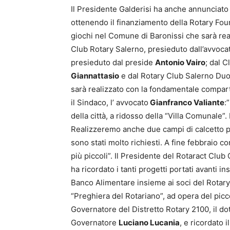
Il Presidente Galderisi ha anche annunciato 
ottenendo il finanziamento della Rotary Found
giochi nel Comune di Baronissi che sarà real
Club Rotary Salerno, presieduto dall’avvoc
presieduto dal preside
Antonio Vairo
; dal 
Giannattasio
e dal Rotary Club Salerno Duo
sarà realizzato con la fondamentale compa
il Sindaco, l’ avvocato
Gianfranco Valiante
:
della città, a ridosso della “Villa Comunale”
Realizzeremo anche due campi di calcetto pr
sono stati molto richiesti. A fine febbraio 
più piccoli”. Il Presidente del Rotaract Club
ha ricordato i tanti progetti portati avanti 
Banco Alimentare insieme ai soci del Rotary 
“Preghiera del Rotariano”, ad opera del pic
Governatore del Distretto Rotary 2100, il do
Governatore
Luciano Lucania
, e ricordato 