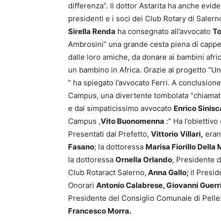
differenza”. Il dottor Astarita ha anche evid
presidenti e i soci dei Club Rotary di Salern
Sirella Renda
ha consegnato all’avvocato
To
Ambrosini” una grande cesta piena di cappelli
dalle loro amiche, da donare ai bambini africa
un bambino in Africa. Grazie al progetto “Una
” ha spiegato l’avvocato Ferri. A conclusione
Campus, una divertente tombolata “chiamata
e dal simpaticissimo avvocato
Enrico Sinisc
Campus ,
Vito Buonomenna
:” Ha l’obiettivo
Presentati dal Prefetto,
Vittorio
Villari,
erano
Fasano
; la dottoressa
Marisa Fiorillo Della
la dottoressa
Ornella Orlando
, Presidente d
Club Rotaract Salerno,
Anna Gallo;
il Presi
Onorari
Antonio Calabrese, Giovanni Guerri
Presidente del Consiglio Comunale di Pellezz
Francesco Morra.