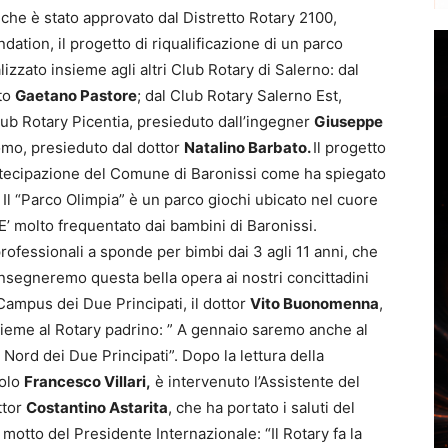
che è stato approvato dal Distretto Rotary 2100,
ation, il progetto di riqualificazione di un parco
izzato insieme agli altri Club Rotary di Salerno: dal
ato
Gaetano Pastore
; dal Club Rotary Salerno Est,
Club Rotary Picentia, presieduto dall’ingegner
Giuseppe
mo, presieduto dal dottor
Natalino Barbato.
Il progetto
rtecipazione del Comune di Baronissi come ha spiegato
” Il “Parco Olimpia” è un parco giochi ubicato nel cuore
. E’ molto frequentato dai bambini di Baronissi.
ofessionali a sponde per bimbi dai 3 agli 11 anni, che
consegneremo questa bella opera ai nostri concittadini
 Campus dei Due Principati, il dottor
Vito Buonomenna
,
insieme al Rotary padrino: ” A gennaio saremo anche al
Nord dei Due Principati”. Dopo la lettura della
colo
Francesco Villari,
è intervenuto l’Assistente del
ttor
Costantino Astarita
, che ha portato i saluti del
il motto del Presidente Internazionale: “Il Rotary fa la