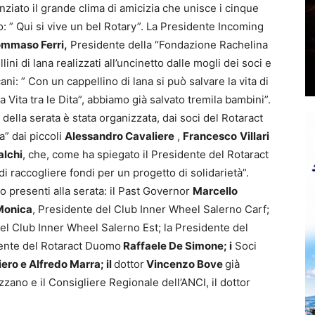
enziato il grande clima di amicizia che unisce i cinque
o: ” Qui si vive un bel Rotary”. La Presidente Incoming
mmaso Ferri,
Presidente della “Fondazione Rachelina
ni di lana realizzati all’uncinetto dalle mogli dei soci e
ni: ” Con un cappellino di lana si può salvare la vita di
 Vita tra le Dita”, abbiamo già salvato tremila bambini”.
 della serata è stata organizzata, dai soci del Rotaract
” dai piccoli
Alessandro Cavaliere
,
Francesco
Villari
alchi
, che, come ha spiegato il Presidente del Rotaract
 di raccogliere fondi per un progetto di solidarietà”.
 presenti alla serata: il Past Governor
Marcello
 Monica
, Presidente del Club Inner Wheel Salerno Carf;
el Club Inner Wheel Salerno Est; la Presidente del
dente del Rotaract Duomo
Raffaele De Simone; i
Soci
ero e Alfredo Marra; il
dottor
Vincenzo Bove
già
ano e il Consigliere Regionale dell’ANCI, il dottor