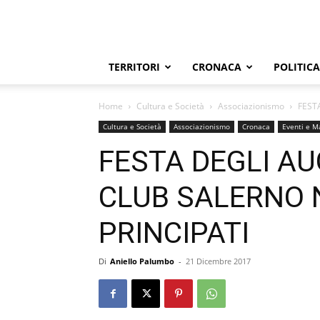
TERRITORI
CRONACA
POLITICA
Home
Cultura e Società
Associazionismo
FEST
Cultura e Società
Associazionismo
Cronaca
Eventi e M
FESTA DEGLI AU
CLUB SALERNO 
PRINCIPATI
Di
Aniello Palumbo
-
21 Dicembre 2017