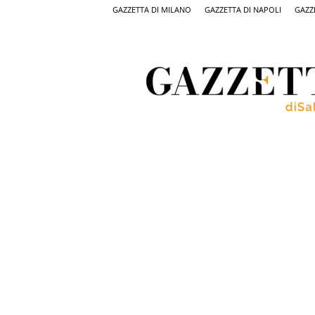
GAZZETTA DI MILANO
GAZZETTA DI NAPOLI
GAZZ
Gazzetta
di
Salerno,
il
quotidiano
on
line
di
Salerno