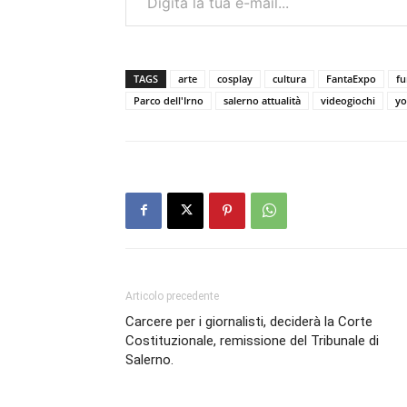
TAGS
arte
cosplay
cultura
FantaExpo
fu
Parco dell'Irno
salerno attualità
videogiochi
yo
Articolo precedente
Carcere per i giornalisti, deciderà la Corte
Costituzionale, remissione del Tribunale di
Salerno.