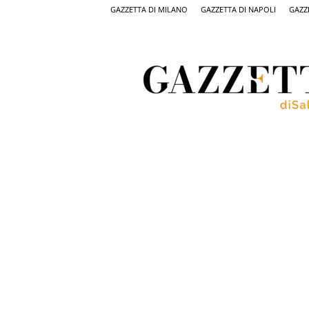
GAZZETTA DI MILANO
GAZZETTA DI NAPOLI
GAZZ
Gazzetta
di
Salerno,
il
quotidiano
on
line
di
Salerno