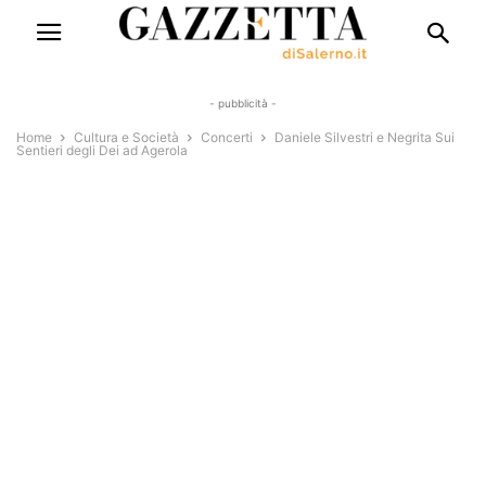
- pubblicità -
Home
Cultura e Società
Concerti
Daniele Silvestri e Negrita Sui
Sentieri degli Dei ad Agerola