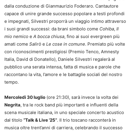
dalla conduzione di Gianmaurizio Foderaro. Cantautore
capace di unire grande successo popolare a testi profondi
e impegnati, Silvestri proporrà un viaggio intimo attraverso
i suoi grandi successi: da brani simbolo come
Cohiba
,
Il
mio nemico
e
A bocca chiusa
, fino ai suoi evergreen più
amati come
Salirò
e
Le cose in comune
. Premiato più volte
con riconoscimenti prestigiosi (Premio Tenco, Amnesty
Italia, David di Donatello), Daniele Silvestri regalerà al
pubblico una serata intensa, fatta di musica e parole che
raccontano la vita, l’amore e le battaglie sociali del nostro
tempo.
Mercoledì 30 luglio
(ore 21:30), sarà invece la volta dei
Negrita
, tra le rock band più importanti e influenti della
scena musicale italiana, in uno speciale concerto acustico
dal titolo
“Talk & Live ’25”
. Il trio toscano racconterà in
musica oltre trent’anni di carriera, celebrando il successo