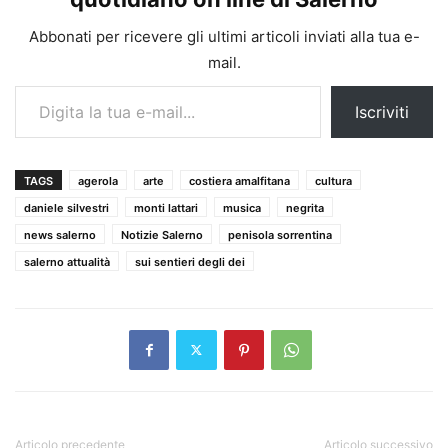
Abbonati per ricevere gli ultimi articoli inviati alla tua e-
mail.
Digita la tua e-mail...
Iscriviti
TAGS
agerola
arte
costiera amalfitana
cultura
daniele silvestri
monti lattari
musica
negrita
news salerno
Notizie Salerno
penisola sorrentina
salerno attualità
sui sentieri degli dei
Articolo precedente
Articolo successivo