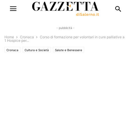
- pubblicità -
Home
Cronaca
Corso di formazione per volontari in cure palliative a
1 Hospice per...
Cronaca
Cultura e Società
Salute e Benessere