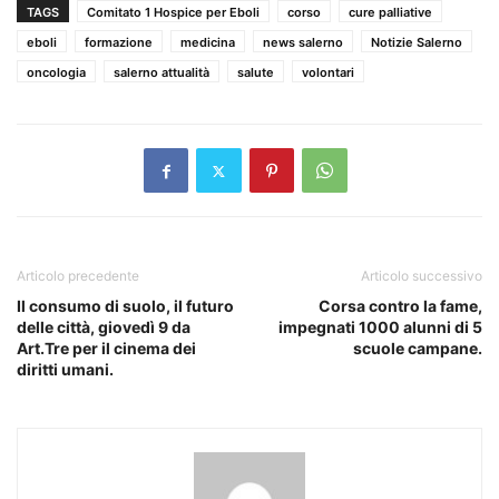
TAGS
Comitato 1 Hospice per Eboli
corso
cure palliative
eboli
formazione
medicina
news salerno
Notizie Salerno
oncologia
salerno attualità
salute
volontari
Articolo precedente
Articolo successivo
Il consumo di suolo, il futuro
Corsa contro la fame,
delle città, giovedì 9 da
impegnati 1000 alunni di 5
Art.Tre per il cinema dei
scuole campane.
diritti umani.