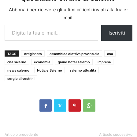
Abbonati per ricevere gli ultimi articoli inviati alla tua e-
mail.
Digita la tua e-mail...
Iscriviti
TAGS
Artigianato
assemblea elettiva provinciale
cna
cna salerno
economia
grand hotel salerno
impresa
news salerno
Notizie Salerno
salerno attualità
sergio silvestrini
Articolo precedente
Articolo successivo