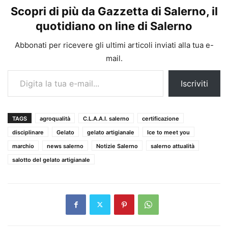
Scopri di più da Gazzetta di Salerno, il
quotidiano on line di Salerno
Abbonati per ricevere gli ultimi articoli inviati alla tua e-
mail.
Digita la tua e-mail...
Iscriviti
TAGS
agroqualità
C.L.A.A.I. salerno
certificazione
disciplinare
Gelato
gelato artigianale
Ice to meet you
marchio
news salerno
Notizie Salerno
salerno attualità
salotto del gelato artigianale