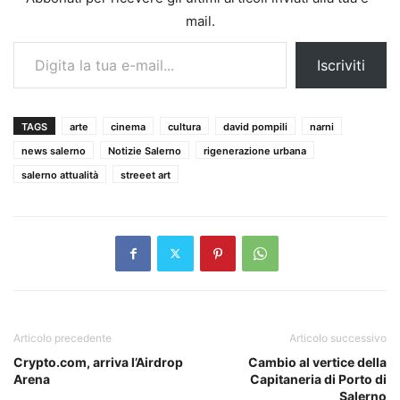
mail.
Digita la tua e-mail...
Iscriviti
TAGS
arte
cinema
cultura
david pompili
narni
news salerno
Notizie Salerno
rigenerazione urbana
salerno attualità
streeet art
Articolo precedente
Articolo successivo
Crypto.com, arriva l’Airdrop
Cambio al vertice della
Arena
Capitaneria di Porto di
Salerno