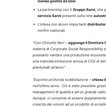
mense gestite da Elior.
La partnership con il
Gruppo Sarni
, che 
servizio Sarni
presenti sulla rete
autostr
L’intesa con alcuni importanti
distributor
confini nazionali.
“Con Chinotto Neri –
aggiunge il Direttore 
materia di Corporate Social Responsibility e s
possiamo vantare una produzione ecososteni
una mancata emissione annua di CO2 di ben 
piantumati all’anno”.
“Esprimo profonda soddisfazione –
chiosa i
nell’ultimo anno. Ciò è stato possibile graz
management di qualità e ad un grande radicam
dunque, ci consente di essere doppiamente s
crescita dei volumi ad un prodotto di eccell