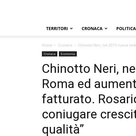
TERRITORI
CRONACA
POLITICA
Home
Cronaca
Chinotto Neri, nel 2015 nuova sed
Cronaca
Economia
Chinotto Neri, n
Roma ed aumento
fatturato. Rosari
coniugare cresci
qualità”