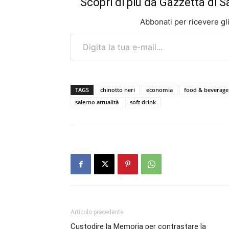
Scopri di più da Gazzetta di S
Abbonati per ricevere gli u
Digita la tua e-mail...
TAGS
chinotto neri
economia
food & beverage
salerno attualità
soft drink
Articolo precedente
Custodire la Memoria per contrastare la