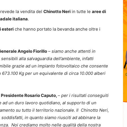
prevede la vendita del
Chinotto Neri
in tutte le
aree di
adale italiana
.
i esteri
che hanno portato la bevanda anche oltre i
Generale Angelo Fiorillo
– siamo anche attenti in
ensibili alla salvaguardia dell’ambiente, infatti
bile grazie ad un impianto fotovoltaico che consente
673.100 Kg per un equivalente di circa 10.000 alberi
l Presidente Rosario Caputo,
– per i risultati conseguiti
ie ad un duro lavoro quotidiano, al supporto di un
ento su tutto il territorio nazionale. Il Chinotto Neri,
oddisfatti, in quanto siamo riusciti ad abbinare la
enza. Noi crediamo molto nelle qualità della nostra