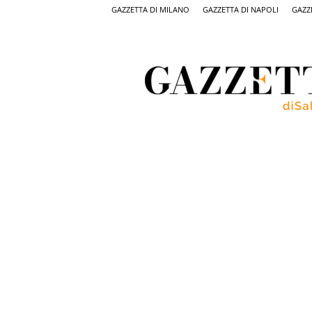
GAZZETTA DI MILANO
GAZZETTA DI NAPOLI
GAZZ
Gazzetta
di
Salerno,
il
quotidiano
on
line
di
Salerno