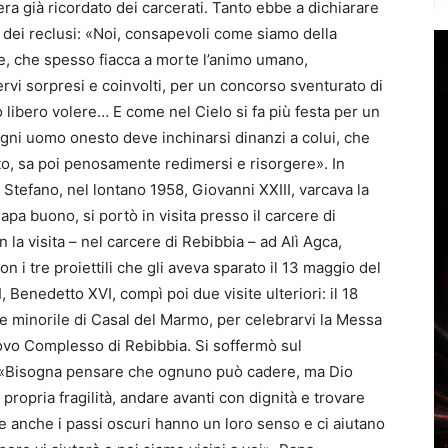
ra già ricordato dei carcerati. Tanto ebbe a dichiarare
 dei reclusi: «Noi, consapevoli come siamo della
e, che spesso fiacca a morte l’animo umano,
vi sorpresi e coinvolti, per un concorso sventurato di
 libero volere… E come nel Cielo si fa più festa per un
ogni uomo onesto deve inchinarsi dinanzi a colui, che
to, sa poi penosamente redimersi e risorgere». In
 Stefano, nel lontano 1958, Giovanni XXIII, varcava la
Papa buono, si portò in visita presso il carcere di
 la visita – nel carcere di Rebibbia – ad Alì Agca,
on i tre proiettili che gli aveva sparato il 13 maggio del
, Benedetto XVI, compì poi due visite ulteriori: il 18
e minorile di Casal del Marmo, per celebrarvi la Messa
ovo Complesso di Rebibbia. Si soffermò sul
i: «Bisogna pensare che ognuno può cadere, ma Dio
a propria fragilità, andare avanti con dignità e trovare
 anche i passi oscuri hanno un loro senso e ci aiutano