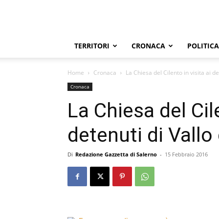
TERRITORI
CRONACA
POLITICA
Home
Cronaca
La Chiesa del Cilento in visita ai de
Cronaca
La Chiesa del Cile
detenuti di Vallo
Di
Redazione Gazzetta di Salerno
-
15 Febbraio 2016