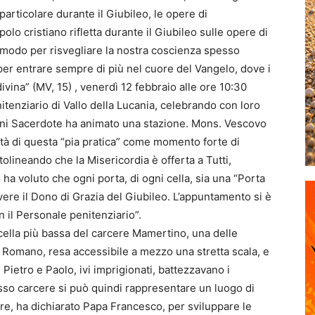
particolare durante il Giubileo, le opere di
olo cristiano rifletta durante il Giubileo sulle opere di
n modo per risvegliare la nostra coscienza spesso
per entrare sempre di più nel cuore del Vangelo, dove i
divina” (MV, 15) , venerdì 12 febbraio alle ore 10:30
enitenziario di Vallo della Lucania, celebrando con loro
 ogni Sacerdote ha animato una stazione. Mons. Vescovo
sità di questa “pia pratica” come momento forte di
olineando che la Misericordia è offerta a Tutti,
a voluto che ogni porta, di ogni cella, sia una “Porta
ere il Dono di Grazia del Giubileo. L’appuntamento si è
 il Personale penitenziario”.
 cella più bassa del carcere Mamertino, una delle
o Romano, resa accessibile a mezzo una stretta scala, e
i Pietro e Paolo, ivi imprigionati, battezzavano i
tesso carcere si può quindi rappresentare un luogo di
re, ha dichiarato Papa Francesco, per sviluppare le