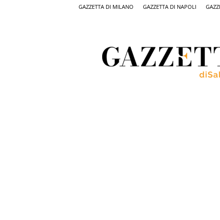
GAZZETTA DI MILANO
GAZZETTA DI NAPOLI
GAZZ
Gazzetta
di
Salerno,
il
quotidiano
on
line
di
Salerno