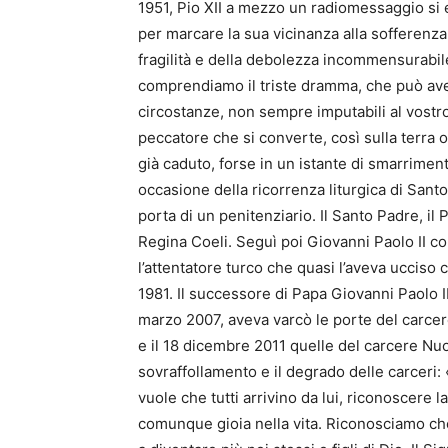
1951, Pio XII a mezzo un radiomessaggio si e
per marcare la sua vicinanza alla sofferenza
fragilità e della debolezza incommensurabil
comprendiamo il triste dramma, che può aver
circostanze, non sempre imputabili al vostro
peccatore che si converte, così sulla terra 
già caduto, forse in un istante di smarrimen
occasione della ricorrenza liturgica di Santo
porta di un penitenziario. Il Santo Padre, il 
Regina Coeli. Seguì poi Giovanni Paolo II con
l’attentatore turco che quasi l’aveva ucciso c
1981. Il successore di Papa Giovanni Paolo II
marzo 2007, aveva varcò le porte del carcer
e il 18 dicembre 2011 quelle del carcere Nu
sovraffollamento e il degrado delle carcer
vuole che tutti arrivino da lui, riconoscere l
comunque gioia nella vita. Riconosciamo che