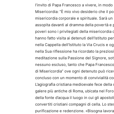
l’invito di Papa Francesco a vivere, in modo 
Misericordia: “È mio vivo desiderio che il pop
misericordia corporale e spirituale. Sarà u
assopita davanti al dramma della povertà e 
poveri sono i privilegiati della misericordia 
hanno fatto visita ai detenuti dell’Istituto p
nella Cappella dell’Istituto la Via Crucis e
nella Sua riflessione ha ricordato la prezio
meditazione sulla Passione del Signore, sott
nessuno escluso, tanto che Papa Francesco h
di Misericordia” ove ogni detenuto può ricev
concluso con un momento di convivialità con
L’agiografia cristiana medioevale fece della
galere più antiche di Roma, ubicata nel For
della fonte d’acqua il luogo in cui gli apostol
convertiti cristiani compagni di cella. Lo s
purificazione e redenzione. «Bisogna lavora