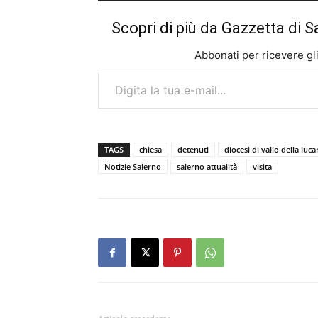
Scopri di più da Gazzetta di S
Abbonati per ricevere gli u
Digita la tua e-mail...
TAGS
chiesa
detenuti
diocesi di vallo della luca
Notizie Salerno
salerno attualità
visita