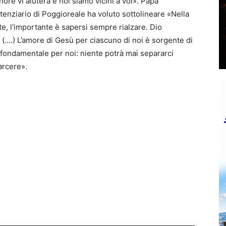
ignore vi aiuterà e noi siamo vicini a voi». Papa
nitenziario di Poggioreale ha voluto sottolineare «Nella
e, l’importante è sapersi sempre rialzare. Dio
 (….) L’amore di Gesù per ciascuno di noi è sorgente di
fondamentale per noi: niente potrà mai separarci
arcere».