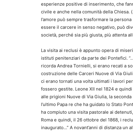
esperienze positive di inserimento, che fa
civile e anche nella comunità della Chiesa. 
l’amore può sempre trasformare la persona 
essere il carcere in senso negativo, può dive
società, perché sia più giusta, più attenta a
La visita ai reclusi è appunto opera di mise
istituti penitenziari da parte dei Pontefici.
ricorda Andrea Tornielli, si erano recati a so
costruzione delle Carceri Nuove di Via Giuli
ci erano tornati una volta ultimati i lavori p
fossero gestite. Leone XII nel 1824 e quindi 
alle prigioni Nuove di Via Giulia, la seconda
l’ultimo Papa re che ha guidato lo Stato Pon
ha compiuto una visita pastorale ai detenuti, v
Roma e quindi, il 26 ottobre del 1868, i rec
inaugurato…” A novant’anni di distanza un al