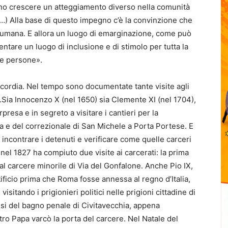
nno crescere un atteggiamento diverso nella comunità
(…) Alla base di questo impegno c’è la convinzione che
umana. E allora un luogo di emarginazione, come può
ntare un luogo di inclusione e di stimolo per tutta la
lle persone».
ricordia. Nel tempo sono documentate tante visite agli
 “…Sia Innocenzo X (nel 1650) sia Clemente XI (nel 1704),
rpresa e in segreto a visitare i cantieri per la
a e del correzionale di San Michele a Porta Portese. E
er incontrare i detenuti e verificare come quelle carceri
nel 1827 ha compiuto due visite ai carcerati: la prima
 al carcere minorile di Via del Gonfalone. Anche Pio IX,
tificio prima che Roma fosse annessa al regno d’Italia,
isitando i prigionieri politici nelle prigioni cittadine di
lusi del bagno penale di Civitavecchia, appena
tro Papa varcò la porta del carcere. Nel Natale del