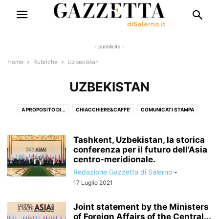
- pubblicità -
Home
Rubriche
Uzbekistan
UZBEKISTAN
A PROPOSITO DI...
CHIACCHIERE&CAFFE'
COMUNICATI STAMPA
DIZIONARIO MINIMO
FUNSHOPPING
FUORI AL FORUM
FUORI DAGLI SCHERMI
GIUBBE ROSSE
GRASSETTO E SOTTOLINEATO
Tashkent, Uzbekistan, la storica
HABEAS CORPUS
I SENTIERI DELLA GENTILEZZA
conferenza per il futuro dell’Asia
IL CUORE DELLA CITTÀ
centro-meridionale.
IMPATTO 2.0
ITALIA CAPOVOLTA
LO STIVALE POSITIVO
Redazione Gazzetta di Salerno
-
MANGIARE SANO
MOTORI
NELLA BOTTE PICCOLA
17 Luglio 2021
PANE RAFFERMO: CONSIDERAZIONI INATTUALI
SAGGI & ROMANZI
UZBEKISTAN
WOMEN NEWS
ZOOQUARK
Joint statement by the Ministers
of Foreign Affairs of the Central...