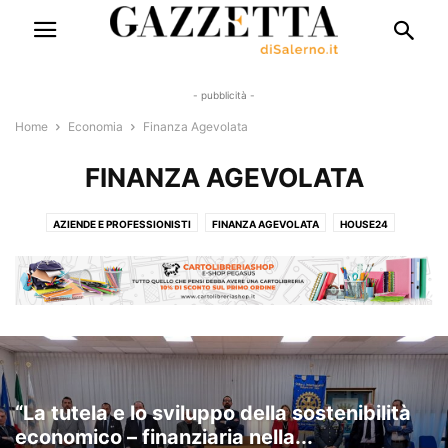
- pubblicità -
Home
Economia
Finanza Agevolata
FINANZA AGEVOLATA
AZIENDE E PROFESSIONISTI
FINANZA AGEVOLATA
HOUSE24
INDUSTRIA 4.0
LAVORO
NEXT
“La tutela e lo sviluppo della sostenibilità
economico – finanziaria nella...