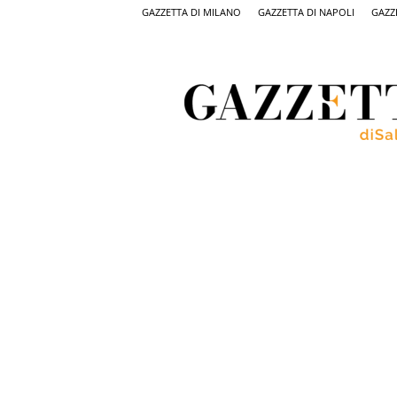
GAZZETTA DI MILANO
GAZZETTA DI NAPOLI
GAZZ
Gazzetta
di
Salerno,
il
quotidiano
on
line
di
Salerno