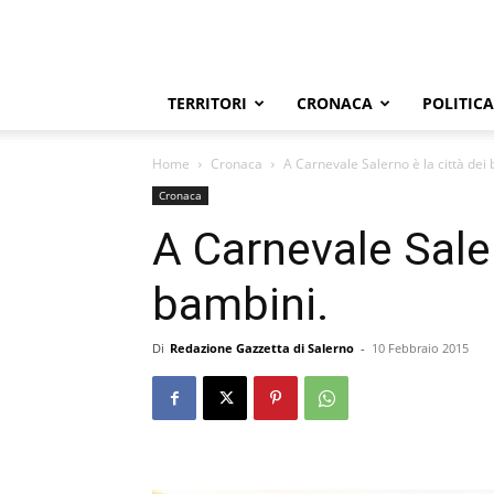
TERRITORI
CRONACA
POLITICA
Home
Cronaca
A Carnevale Salerno è la città dei
Cronaca
A Carnevale Saler
bambini.
Di
Redazione Gazzetta di Salerno
-
10 Febbraio 2015