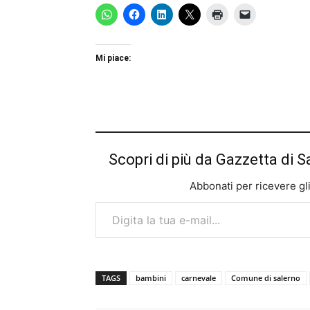
Mi piace:
Scopri di più da Gazzetta di S
Abbonati per ricevere gli u
Digita la tua e-mail...
TAGS
bambini
carnevale
Comune di salerno