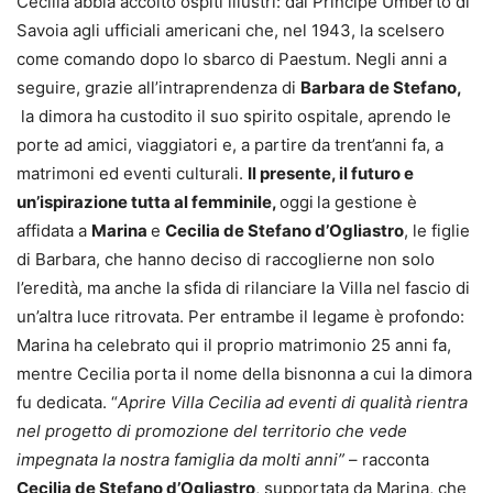
Cecilia abbia accolto ospiti illustri: dal Principe Umberto di
Savoia agli ufficiali americani che, nel 1943, la scelsero
come comando dopo lo sbarco di Paestum. Negli anni a
seguire, grazie all’intraprendenza di
Barbara de Stefano,
la dimora ha custodito il suo spirito ospitale, aprendo le
porte ad amici, viaggiatori e, a partire da trent’anni fa, a
matrimoni ed eventi culturali.
Il presente, il futuro e
un’ispirazione tutta al femminile,
oggi
la gestione è
affidata a
Marina
e
Cecilia de Stefano d’Ogliastro
, le figlie
di Barbara, che hanno deciso di raccoglierne non solo
l’eredità, ma anche la sfida di rilanciare la Villa nel fascio di
un’altra luce ritrovata. Per entrambe il legame è profondo:
Marina ha celebrato qui il proprio matrimonio 25 anni fa,
mentre Cecilia porta il nome della bisnonna a cui la dimora
fu dedicata. “
Aprire Villa Cecilia ad eventi di qualità rientra
nel progetto di promozione del territorio che vede
impegnata la nostra famiglia da molti anni”
– racconta
Cecilia de Stefano d’Ogliastro
, supportata da Marina, che