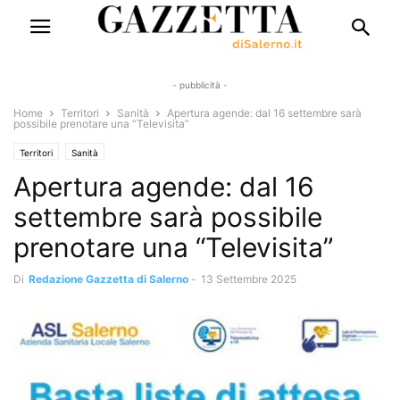
- pubblicità -
Home
Territori
Sanità
Apertura agende: dal 16 settembre sarà
possibile prenotare una “Televisita”
Territori
Sanità
Apertura agende: dal 16
settembre sarà possibile
prenotare una “Televisita”
Di
Redazione Gazzetta di Salerno
-
13 Settembre 2025