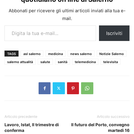
Abbonati per ricevere gli ultimi articoli inviati alla tua e-
mail.
Digita la tua e-mail...
Iscriviti
TAGS
asl salerno
medicina
news salerno
Notizie Salerno
salerno attualità
salute
sanità
telemedicina
televisita
Articolo precedente
Articolo successivo
Lavoro, Istat, II trimestre di
Il futuro del Porto, convegno
conferma
martedì 16