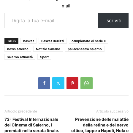
mail.
Digita la tua e-mail...
Iscriviti
TAGS
basket
Basket Bellizzi
campionato di serie c
news salerno
Notizie Salerno
pallacanestro salerno
salerno attualità
Sport
Articolo precedente
Articolo successivo
73º Festival Internazionale
Prevenzione delle malattie
del Cinema di Salerno, i
della retina e del nervo
premiati nella serata finale.
ottico, tappe a Napoli, Nola e