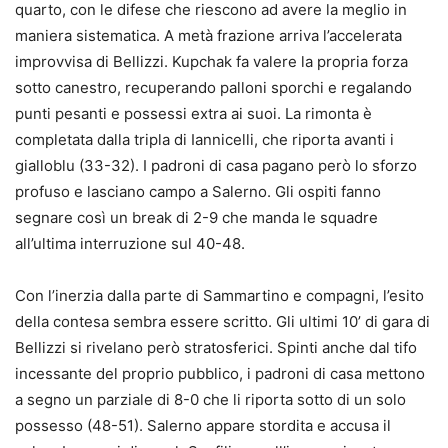
quarto, con le difese che riescono ad avere la meglio in
maniera sistematica. A metà frazione arriva l’accelerata
improvvisa di Bellizzi. Kupchak fa valere la propria forza
sotto canestro, recuperando palloni sporchi e regalando
punti pesanti e possessi extra ai suoi. La rimonta è
completata dalla tripla di Iannicelli, che riporta avanti i
gialloblu (33-32). I padroni di casa pagano però lo sforzo
profuso e lasciano campo a Salerno. Gli ospiti fanno
segnare così un break di 2-9 che manda le squadre
all’ultima interruzione sul 40-48.
Con l’inerzia dalla parte di Sammartino e compagni, l’esito
della contesa sembra essere scritto. Gli ultimi 10’ di gara di
Bellizzi si rivelano però stratosferici. Spinti anche dal tifo
incessante del proprio pubblico, i padroni di casa mettono
a segno un parziale di 8-0 che li riporta sotto di un solo
possesso (48-51). Salerno appare stordita e accusa il