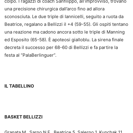
colpo. I ragazzi di coach Sanfilippo, all’improvviso, trovano
una precisione chirurgica dall’arco fino ad allora
sconosciuta. Le due triple di Iannicelli, seguito a ruota da
Beatrice, regalano a Bellizzi il +4 (59-55). Gli ospiti tentano
una reazione ma cadono ancora sotto le triple di Manning
ed Esposito (65-58). È apoteosi gialloblu. La sirena finale
decreta il successo per 68-60 di Bellizzi e fa partire la
festa al “PalaBerlinguer”.
IL TABELLINO
BASKET BELLIZZI
Granata M., Sarno N.E., Beatrice 5, Salerno 1, Kupchak 11,